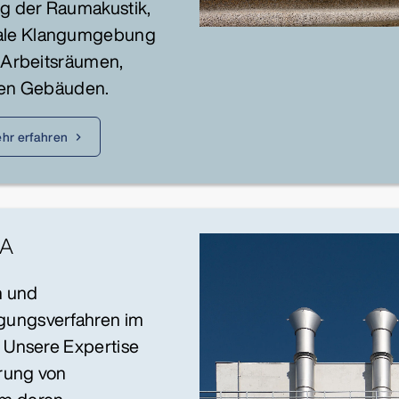
ng der Raumakustik,
nale Klangumgebung
r Arbeitsräumen,
chen Gebäuden.
hr erfahren
MA
n und
gungsverfahren im
. Unsere Expertise
rung von