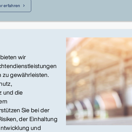
r erfahren
bieten wir
htendienstleistungen
n zu gewährleisten.
hutz,
z und die
hem
stützen Sie bei der
isiken, der Einhaltung
Entwicklung und