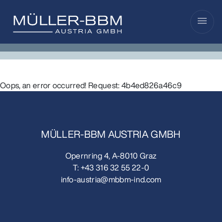
menu
Oops, an error occurred! Request: 4b4ed826a46c9
MÜLLER-BBM AUSTRIA GMBH
Opernring 4, A-8010 Graz
T:
+43 316 32 55 22-0
info-austria@mbbm-ind.com